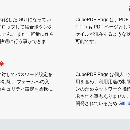
特化した GUI になってい
CubePDF Page は、PD
ドロップして結合ボタンを
TIFF) も PDF ペー
せん。 また、軽量に作ら
ァイルが混在するような状
を快適に行う事ができま
可能です。
全
イルに対してパスワード設定を
CubePDF Page 
削除、 フォームへの入
用を含め、利用用途の制
セキュリティ設定を柔軟に
ンのためネットワーク接
求される事もありません。 
開発されているため
Gi