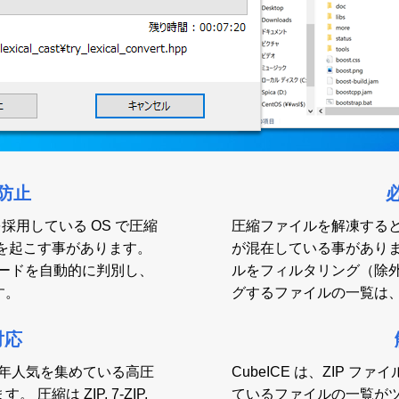
防止
を採用している OS で圧縮
圧縮ファイルを解凍すると des
を起こす事があります。
が混在している事があります
コードを自動的に判別し、
ルをフィルタリング（除
す。
グするファイルの一覧は、C
対応
、近年人気を集めている高圧
CubeICE は、ZIP
圧縮は ZIP, 7-ZIP,
ているファイルの一覧が