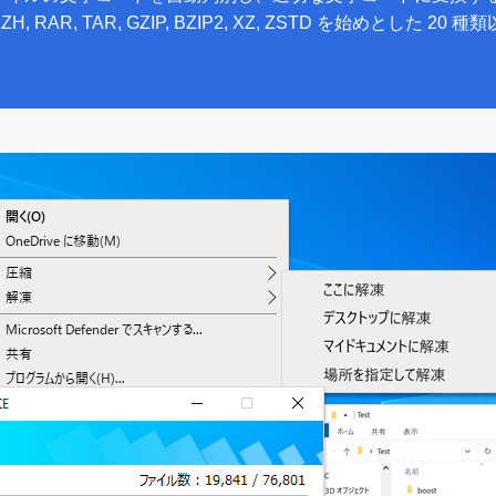
ZH, RAR, TAR, GZIP, BZIP2, XZ, ZSTD を始めと