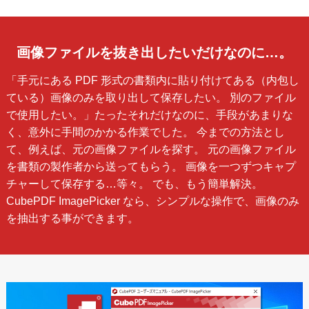
画像ファイルを抜き出したいだけなのに…。
「手元にある PDF 形式の書類内に貼り付けてある（内包し
ている）画像のみを取り出して保存したい。 別のファイル
で使用したい。」たったそれだけなのに、手段があまりな
く、意外に手間のかかる作業でした。 今までの方法とし
て、例えば、元の画像ファイルを探す。 元の画像ファイル
を書類の製作者から送ってもらう。 画像を一つずつキャプ
チャーして保存する…等々。 でも、もう簡単解決。
CubePDF ImagePicker なら、シンプルな操作で、画像のみ
を抽出する事ができます。