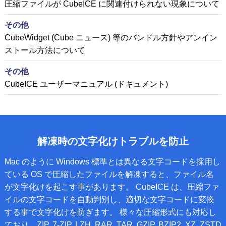
圧縮ファイルが CubeICE に関連付けられない現象について
その他
CubeWidget (Cube ニュース) 等のバンドル方針やアンイン
ストール方法について
その他
CubeICE ユーザーマニュアル (ドキュメント)
解凍時の文字化けトラブルを防止
Mac のように Windows 標準とは異なる文字コードを採用し
ている OS で圧縮したファイルを解凍すると、ファイル名
が文字化けを起こす事があります。 CubeICE は、圧縮ファ
イルの文字コードを自動判別し、適切な文字コードに変換
する事で文字化けを防ぎます。 様々な圧縮形式にも対応し
ており、ZIP, 7-ZIP, LZH, RAR, TAR, GZIP, BZIP2, XZ, ZSTD